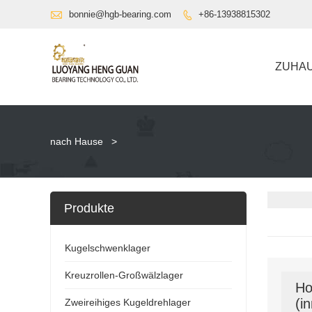

bonnie@hgb-bearing.com
+86-13938815302

ZUHA
nach Hause
>
Produkte
Kugelschwenklager
Kreuzrollen-Großwälzlager
Ho
(i
Zweireihiges Kugeldrehlager