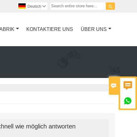

Deutsch

ABRIK
KONTAKTIERE UNS
ÜBER UNS



hnell wie möglich antworten