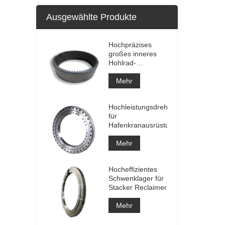
Ausgewählte Produkte
Hochpräzises
großes inneres
Hohlrad-
Keilzahnrad-
Metallstirnrad mit
Mehr
Nitrierbehandlung
Hochleistungsdrehlager
für
Hafenkranausrüstung
Mehr
Hocheffizientes
Schwenklager für
Stacker Reclaimer
Mehr