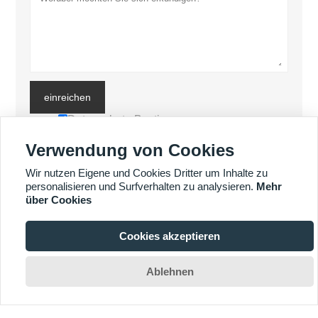
einreichen
Datenschutz-Bestimmungen
Verwendung von Cookies
MEHR PRODUKTE
Wir nutzen Eigene und Cookies Dritter um Inhalte zu
personalisieren und Surfverhalten zu analysieren.
Mehr
über Cookies
MEHR DIENSTLEISTUNGEN
Cookies akzeptieren








Ablehnen
Copyright by © Luoyang Heng Guan Bearing Technology Co., Ltd. E-
Mail: sales@hgb-bearing.com