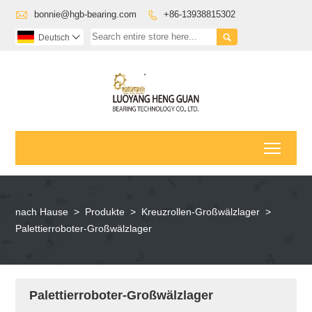

bonnie@hgb-bearing.com
+86-13938815302


Deutsch

Toggl
nach Hause
>
Produkte
>
Kreuzrollen-Großwälzlager
>
Palettierroboter-Großwälzlager
Palettierroboter-Großwälzlager