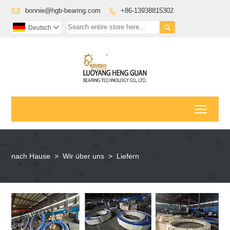

bonnie@hgb-bearing.com
+86-13938815302


Deutsch

Toggl
nach Hause
>
Wir über uns
>
Liefern