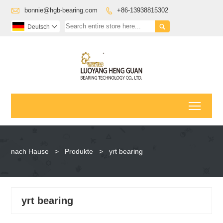

bonnie@hgb-bearing.com
+86-13938815302


Deutsch

Toggl
nach Hause
>
Produkte
>
yrt bearing
yrt bearing