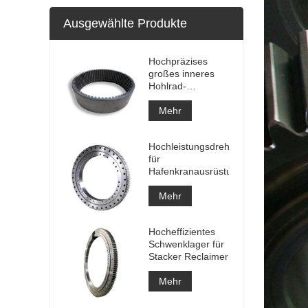
Ausgewählte Produkte
Hochpräzises
großes inneres
Hohlrad-
Keilzahnrad-
Metallstirnrad mit
Mehr
Nitrierbehandlung
Hochleistungsdrehlager
für
Hafenkranausrüstung
Mehr
Hocheffizientes
Schwenklager für
Stacker Reclaimer
Mehr