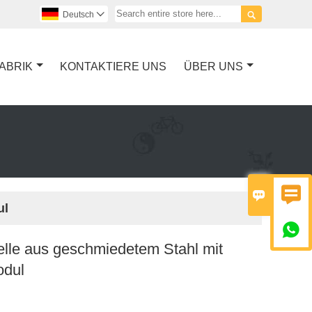

Deutsch

ABRIK
KONTAKTIERE UNS
ÜBER UNS


ul

lle aus geschmiedetem Stahl mit
odul