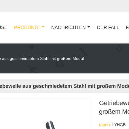
USE
PRODUKTE
NACHRICHTEN
DER FALL
F
e aus geschmiedetem Stahl mit großem Modul
iebewelle aus geschmiedetem Stahl mit großem Mod
Getriebewe
großem M
marke
LYHGB