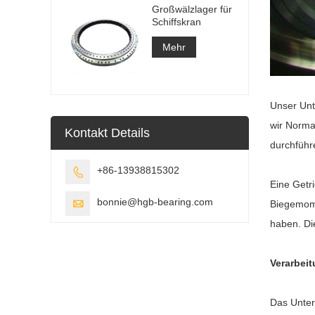
Großwälzlager für
Schiffskran
Mehr
Unser Unt
wir Norma
Kontakt Details
durchführ
+86-13938815302

Eine Getr
bonnie@hgb-bearing.com

Biegemome
haben. Die
Verarbei
Das Unter