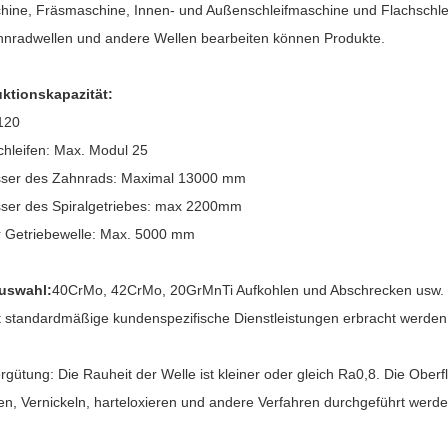
ine, Fräsmaschine, Innen- und Außenschleifmaschine und Flachschleifm
nradwellen und andere Wellen bearbeiten können Produkte.
ktionskapazität:
120
hleifen: Max. Modul 25
ser des Zahnrads:
Maximal 13000 mm
er des Spiralgetriebes: max
2200mm
 Getriebewelle: Max. 5000 mm
auswahl:
40CrMo, 42CrMo, 20GrMnTi Aufkohlen und Abschrecken usw. D
t standardmäßige kundenspezifische Dienstleistungen erbracht werde
gütung: Die Rauheit der Welle ist kleiner oder gleich Ra0,8. Die Obe
n, Vernickeln, harteloxieren und andere Verfahren durchgeführt werde