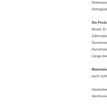
Drehmasch
Schrägzah
Die Produ
Modul: 8-
Zahnradsc
Durchmes
Durchmess
Länge der
Material
auch nich
Gesamtver
Verchrome