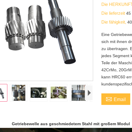
Die HERKUNFT
Die lieferzeit
45
Die fähigkeit,
40
Eine Getriebewel
sich mit ihnen
zu übertragen. 
jedes Segment k
Teile der Maschi
42CrMo, 20GrMnT
kann HRC60 err
kundenspezifisc

Email
Getriebewelle aus geschmiedetem Stahl mit großem Modul