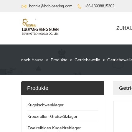

bonnie@hgb-bearing.com
+86-13938815302

ZUHA
nach Hause
>
Produkte
>
Getriebewelle
>
Getriebewell
Produkte
Getr
Kugelschwenklager
Kreuzrollen-Großwälzlager
Zweireihiges Kugeldrehlager