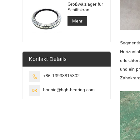
Großwälzlager für
Schiffskran
Mehr
Segmentie
Horizonta
Kontakt Details
erleichte
und ein p
+86-13938815302

Zahnkran
bonnie@hgb-bearing.com
