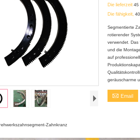
Die lieferzeit
45
Die fähigkeit,
40
Segmentierte Z
rotierender Sys
verwendet. Das f
und die Montage
auf professione
Produktionskapaz
Qualitätskontrol
geräuscharme un

Email
rehwerkszahnsegment-Zahnkranz