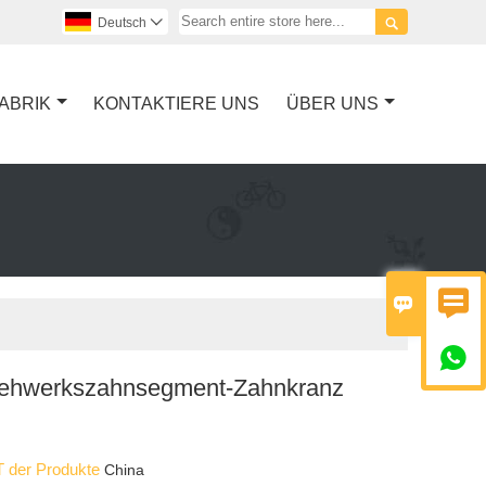

Deutsch

ABRIK
KONTAKTIERE UNS
ÜBER UNS



ehwerkszahnsegment-Zahnkranz
 der Produkte
China