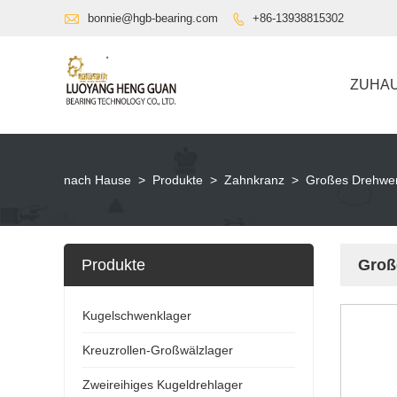

bonnie@hgb-bearing.com
+86-13938815302

ZUHA
nach Hause
>
Produkte
>
Zahnkranz
>
Großes Drehwe
Produkte
Groß
Kugelschwenklager
Kreuzrollen-Großwälzlager
Zweireihiges Kugeldrehlager