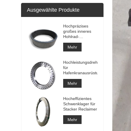
Ausgewählte Produkte
Hochpräzises
großes inneres
Hohlrad-
Keilzahnrad-
Metallstirnrad mit
Mehr
Nitrierbehandlung
Hochleistungsdrehlager
für
Hafenkranausrüstung
Mehr
Hocheffizientes
Schwenklager für
Stacker Reclaimer
Mehr