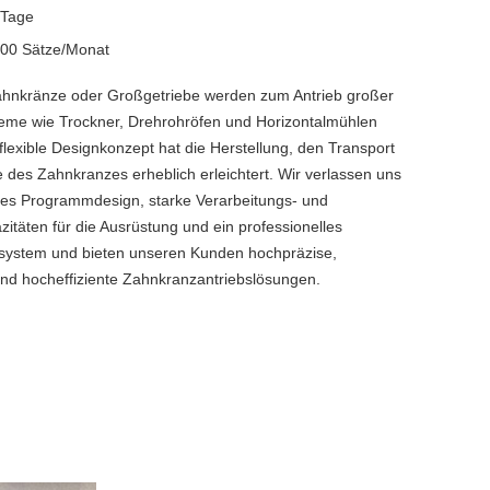
 Tage
00 Sätze/Monat
ahnkränze oder Großgetriebe werden zum Antrieb großer
teme wie Trockner, Drehrohröfen und Horizontalmühlen
lexible Designkonzept hat die Herstellung, den Transport
 des Zahnkranzes erheblich erleichtert. Wir verlassen uns
lles Programmdesign, starke Verarbeitungs- und
itäten für die Ausrüstung und ein professionelles
lsystem und bieten unseren Kunden hochpräzise, ​​
d hocheffiziente Zahnkranzantriebslösungen.