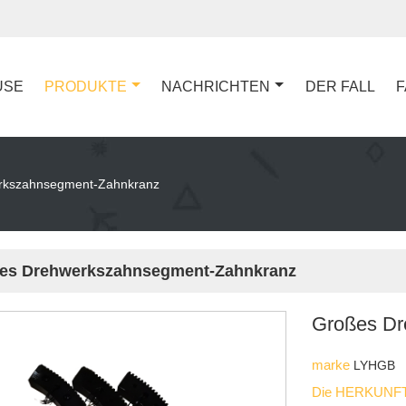
USE
PRODUKTE
NACHRICHTEN
DER FALL
F
rkszahnsegment-Zahnkranz
es Drehwerkszahnsegment-Zahnkranz
Großes Dr
marke
LYHGB
Die HERKUNFT