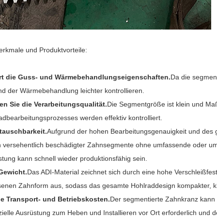
erkmale und Produktvorteile:
rt die Guss- und Wärmebehandlungseigenschaften.
Da die segmenti
d der Wärmebehandlung leichter kontrollieren.
en Sie die Verarbeitungsqualität.
Die Segmentgröße ist klein und Ma
adbearbeitungsprozesses werden effektiv kontrolliert.
tauschbarkeit.
Aufgrund der hohen Bearbeitungsgenauigkeit und des
 versehentlich beschädigter Zahnsegmente ohne umfassende oder umf
stung kann schnell wieder produktionsfähig sein.
Gewicht.
Das ADI-Material zeichnet sich durch eine hohe Verschleißfesti
nen Zahnform aus, sodass das gesamte Hohlraddesign kompakter, klein
e Transport- und Betriebskosten.
Der segmentierte Zahnkranz kann i
zielle Ausrüstung zum Heben und Installieren vor Ort erforderlich und