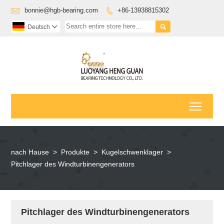

bonnie@hgb-bearing.com
+86-13938815302


Deutsch

Toggl
nach Hause
>
Produkte
>
Kugelschwenklager
>
Pitchlager des Windturbinengenerators
Pitchlager des Windturbinengenerators