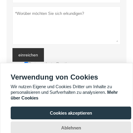
einreichen
Datenschutz-Bestimmungen
Verwendung von Cookies
MEHR PRODUKTE
Wir nutzen Eigene und Cookies Dritter um Inhalte zu
personalisieren und Surfverhalten zu analysieren.
Mehr
über Cookies
MEHR DIENSTLEISTUNGEN
Cookies akzeptieren








Ablehnen
Copyright by © Luoyang Heng Guan Bearing Technology Co., Ltd. E-