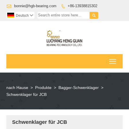

bonnie@hgb-bearing.com
+86-13938815302


Deutsch

Toggl
nach Hause
>
Produkte
>
Bagger-Schwenklager
>
Schwenklager für JCB
Schwenklager für JCB