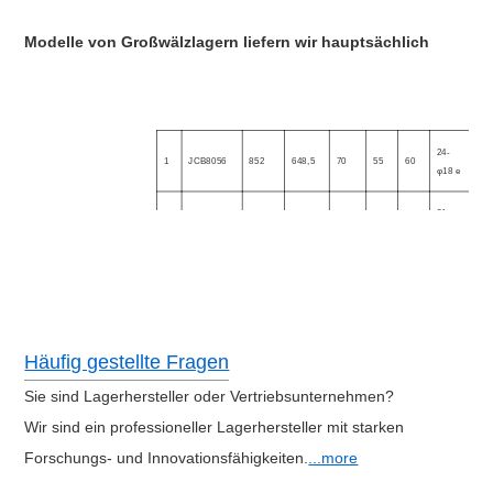
Modelle von Großwälzlagern liefern wir hauptsächlich
24
24-
1
JCB8056
852
648,5
70
55
60
M1
φ18 e
un
36
31-
2
JCB220
1328
1094
102
74
92
M2
φ22 a
un
Häufig gestellte Fragen
Sie sind Lagerhersteller oder Vertriebsunternehmen?
Wir sind ein professioneller Lagerhersteller mit starken
Forschungs- und Innovationsfähigkeiten.
...more