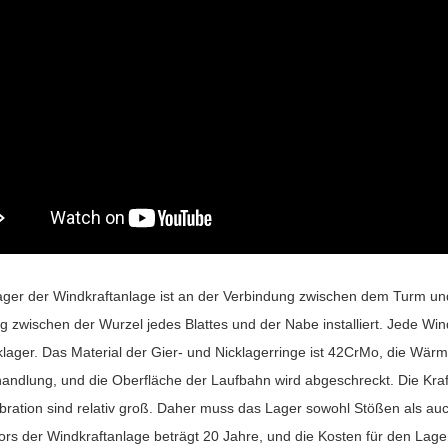
ager der Windkraftanlage ist an der Verbindung zwischen dem Turm und d
g zwischen der Wurzel jedes Blattes und der Nabe installiert. Jede Win
klager. Das Material der Gier- und Nicklagerringe ist 42CrMo, die W
andlung, und die Oberfläche der Laufbahn wird abgeschreckt. Die Kraft
ibration sind relativ groß. Daher muss das Lager sowohl Stößen als a
rs der Windkraftanlage beträgt 20 Jahre, und die Kosten für den Lage