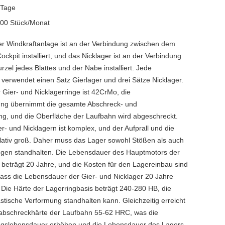
 Tage
00 Stück/Monat
er Windkraftanlage ist an der Verbindung zwischen dem
kpit installiert, und das Nicklager ist an der Verbindung
zel jedes Blattes und der Nabe installiert. Jede
 verwendet einen Satz Gierlager und drei Sätze Nicklager.
 Gier- und Nicklagerringe ist 42CrMo, die
g übernimmt die gesamte Abschreck- und
g, und die Oberfläche der Laufbahn wird abgeschreckt.
er- und Nicklagern ist komplex, und der Aufprall und die
relativ groß. Daher muss das Lager sowohl Stößen als auch
gen standhalten. Die Lebensdauer des Hauptmotors der
 beträgt 20 Jahre, und die Kosten für den Lagereinbau sind
odass die Lebensdauer der Gier- und Nicklager 20 Jahre
 Die Härte der Lagerringbasis beträgt 240-280 HB, die
stische Verformung standhalten kann. Gleichzeitig erreicht
abschreckhärte der Laufbahn 55-62 HRC, was die
gslebensdauer erhöhen und die Lebensdauer des Lagers