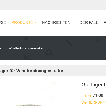
USE
PRODUKTE
NACHRICHTEN
DER FALL
F
er für Windturbinengenerator
lager für Windturbinengenerator
Gierlager 
marke
LYHGB
Die HERKUNFT