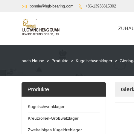

bonnie@hgb-bearing.com
+86-13938815302

ZUHA
nach Hause
>
Produkte
>
Kugelschwenklager
>
Gierlag
Produkte
Gier
Kugelschwenklager
Kreuzrollen-Großwälzlager
Zweireihiges Kugeldrehlager