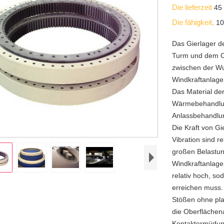
Die lieferzeit
45
Die fähigkeit,
10
Das Gierlager d
Turm und dem Coc
zwischen der Wur
Windkraftanlage
Das Material der
Wärmebehandlun
Anlassbehandlun
Die Kraft von Gi
Vibration sind 
großen Belastun
Windkraftanlage
relativ hoch, s
erreichen muss.
Stößen ohne pla
die Oberflächen
Kontaktermüdun