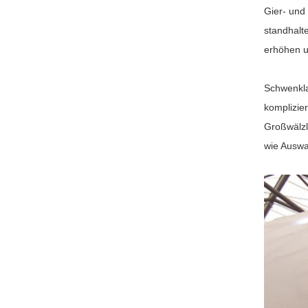
Gier- und
standhalt
erhöhen u
Schwenkla
komplizier
Großwälzl
wie Auswa