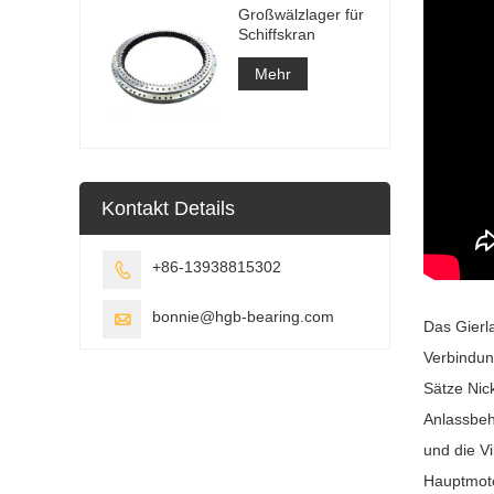
Großwälzlager für
Schiffskran
Mehr
Kontakt Details
+86-13938815302

bonnie@hgb-bearing.com

Das Gierl
Verbindun
Sätze Nic
Anlassbeh
und die V
Hauptmoto