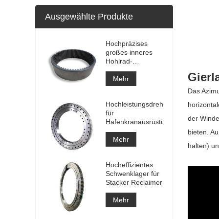
Ausgewählte Produkte
Hochpräzises
großes inneres
Hohlrad-
Keilzahnrad-
Gierl
Metallstirnrad mit
Mehr
Nitrierbehandlung
Das Azimu
Hochleistungsdrehlager
horizonta
für
der Winde
Hafenkranausrüstung
bieten. A
Mehr
halten) un
Hocheffizientes
Schwenklager für
Stacker Reclaimer
Mehr