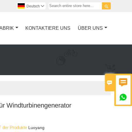

Deutsch

ABRIK
KONTAKTIERE UNS
ÜBER UNS



für Windturbinengenerator
 der Produkte
Luoyang