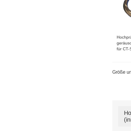
Hochprä
geräus
für CT-
Größe un
Ho
(i