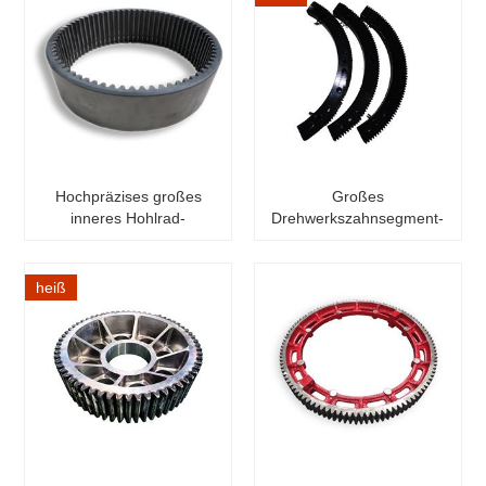
Hochpräzises großes
Großes
inneres Hohlrad-
Drehwerkszahnsegment-
Keilzahnrad-Metallstirnrad
Zahnkranz
mit Nitrierbehandlung
heiß