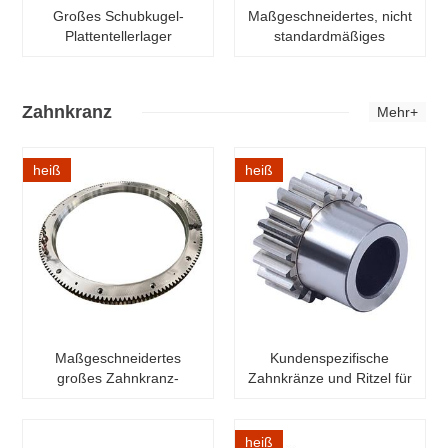
Großes Schubkugel-
Maßgeschneidertes, nicht
Plattentellerlager
standardmäßiges
Großwälzlager
Zahnkranz
Mehr+
heiß
heiß
Maßgeschneidertes
Kundenspezifische
großes Zahnkranz-
Zahnkränze und Ritzel für
Stirnrad-Zahnrad
Stirnräder
heiß