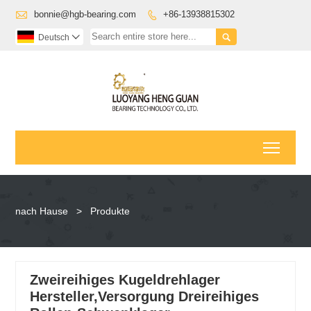

bonnie@hgb-bearing.com
+86-13938815302


Deutsch

Toggl
nach Hause
>
Produkte
Zweireihiges Kugeldrehlager
Hersteller,Versorgung Dreireihiges