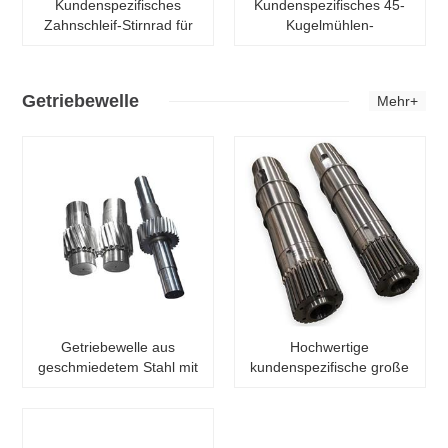
Kundenspezifisches
Kundenspezifisches 45-
Zahnschleif-Stirnrad für
Kugelmühlen-
Getriebeteile mit großem
Drehrohrofen-Trockner-
Durchmesser
Zahnrad aus Gussstahl
mit großem Durchmesser
Getriebewelle
Mehr+
Getriebewelle aus
Hochwertige
geschmiedetem Stahl mit
kundenspezifische große
großem Modul
Keilwelle aus
geschmiedetem legiertem
Stahl